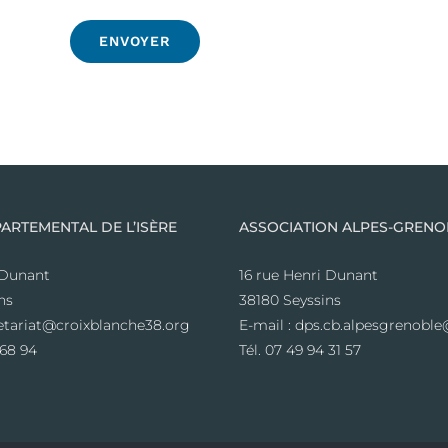
ARTEMENTAL DE L’ISÈRE
ASSOCIATION ALPES-GRENO
 Dunant
16 rue Henri Dunant
ns
38180 Seyssins
retariat@croixblanche38.org
E-mail : dps.cb.alpesgrenob
 68 94
Tél. 07 49 94 31 57