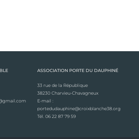
BLE
ASSOCIATION PORTE DU DAUPHINÉ
33 rue de la République
38230 Charvieu-Chavagneux
le@gmail.com
E-mail :
portedudauphine@croixblanche38.org
Tél. 06 22 87 79 59