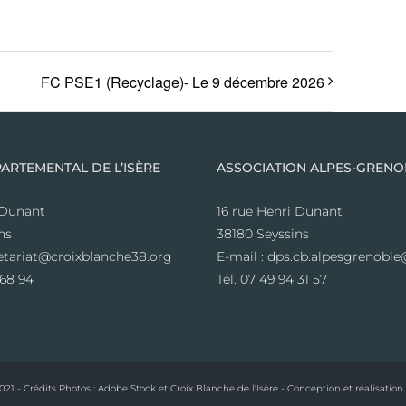
FC PSE1 (Recyclage)- Le 9 décembre 2026
ARTEMENTAL DE L’ISÈRE
ASSOCIATION ALPES-GRENO
 Dunant
16 rue Henri Dunant
ns
38180 Seyssins
retariat@croixblanche38.org
E-mail : dps.cb.alpesgrenob
 68 94
Tél. 07 49 94 31 57
21 - Crédits Photos :
Adobe Stock
et Croix Blanche de l'Isère - Conception et réalisation