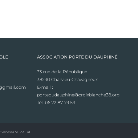
BLE
ASSOCIATION PORTE DU DAUPHINÉ
33 rue de la République
38230 Charvieu-Chavagneux
le@gmail.com
E-mail :
portedudauphine@croixblanche38.org
Tél. 06 22 87 79 59
 :
Vanessa VERRIERE