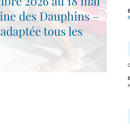
bre 2026 au 18 mai
É
cine des Dauphins –
 adaptée tous les
C
E
s