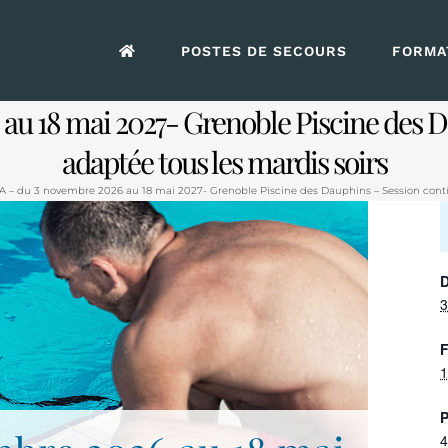
POSTES DE SECOURS
FORMAT
u 18 mai 2027- Grenoble Piscine des D
adaptée tous les mardis soirs
 – du 3 novembre 2026 au 18 mai 2027- Grenoble Piscine des Dauphins – Session contin
D
3
F
1
P
4