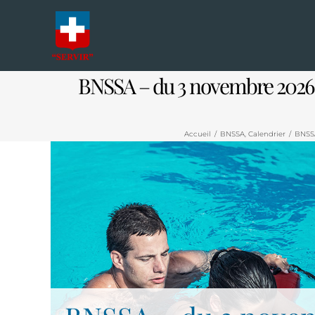
Passer
au
contenu
BNSSA – du 3 novembre 2026 a
Accueil
/
BNSSA
,
Calendrier
/
BNSSA