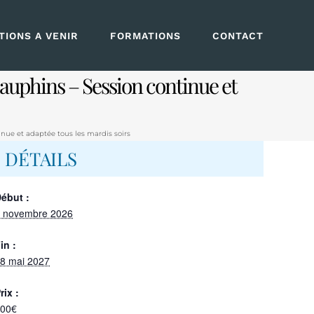
IONS A VENIR
FORMATIONS
CONTACT
auphins – Session continue et
ue et adaptée tous les mardis soirs
DÉTAILS
ébut :
 novembre 2026
in :
8 mai 2027
rix :
00€