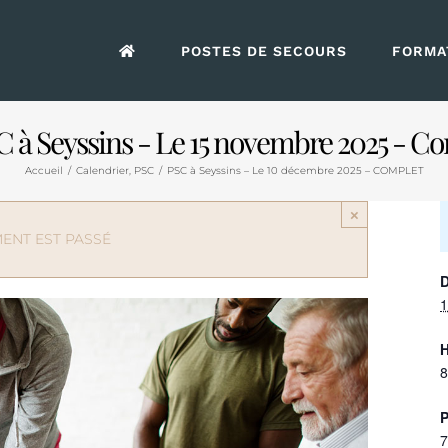
POSTES DE SECOURS
FORMAT
C à Seyssins - Le 15 novembre 2025 - C
Accueil
/
Calendrier
,
PSC
/
PSC à Seyssins – Le 10 décembre 2025 – COMPLET
×
ENT EST PASSÉ
D
1
H
8
P
7