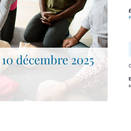
É
e 10 décembre 2025
C
E
s