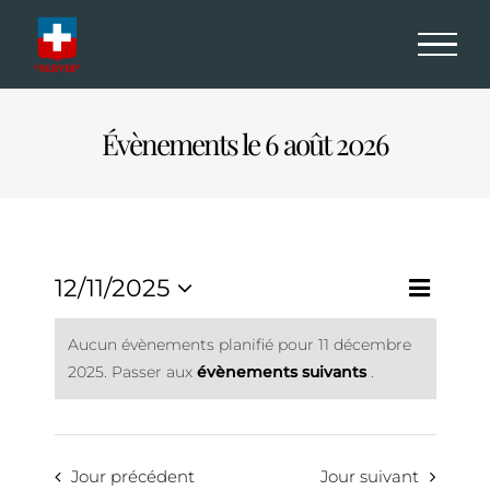
Passer
au
contenu
Évènements le 6 août 2026
Navi
12/11/2025
Navig
Jour
de
Sélectionnez
par
Aucun évènements planifié pour 11 décembre
une
vues
2025. Passer aux
évènements suivants
.
consu
date.
Évè
Jour précédent
Jour suivant