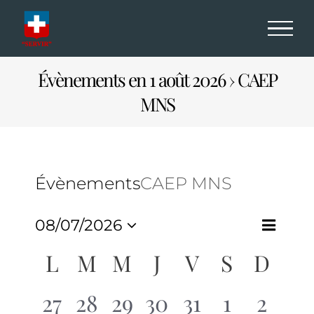
Passer
au
contenu
Évènements en 1 août 2026
› CAEP
MNS
Évènements
CAEP MNS
Navi
08/07/2026
Navig
Mois
de
Sélectionnez
Calendrier
L
M
M
J
V
S
D
par
une
vues
de
consu
0
0
0
0
0
0
0
27
28
29
30
31
1
2
date.
Évè