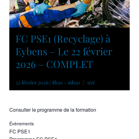
FC PSE1 (Recyclage) à
Eybens – Le 22 février
2026 – COMPLET
22 février 2026 | 8h30
-
16h30
|
95€
Consulter le programme de la formation
Évènements
FC PSE1