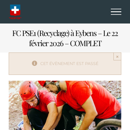
Passer
au
contenu
FC PSE1 (Recyclage) à Eybens – Le 22
février 2026 – COMPLET
×
CET ÉVÈNEMENT EST PASSÉ